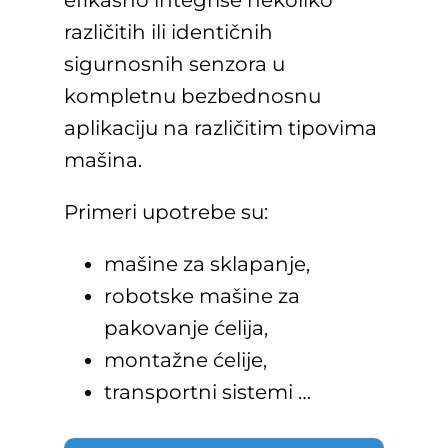
efikasno integriše nekoliko
različitih ili identičnih
sigurnosnih senzora u
kompletnu bezbednosnu
aplikaciju na različitim tipovima
mašina.
Primeri upotrebe su:
mašine za sklapanje,
robotske mašine za
pakovanje ćelija,
montažne ćelije,
transportni sistemi …