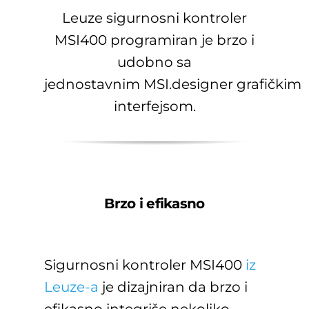
Leuze sigurnos
ni
kontroler
MSI400 programiran
je
brzo i
udobno sa
jednostavnim
MSI.designer
grafičk
im
interfejsom
.
Brzo i efikasno
Sigurnosni kontroler MSI400
iz
Leuze-a
je dizajniran da brzo i