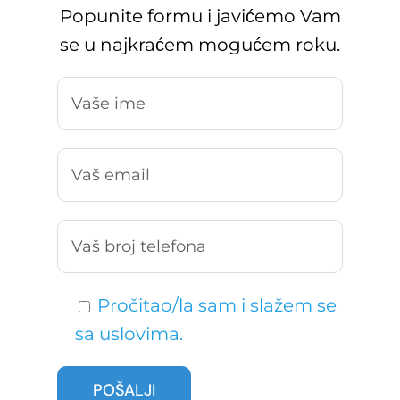
Popunite formu i javićemo Vam
se u najkraćem mogućem roku.
Pročitao/la sam i slažem se
sa uslovima.