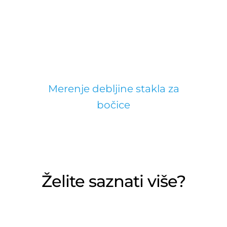
Merenje debljine stakla za
bočice
Želite saznati više?