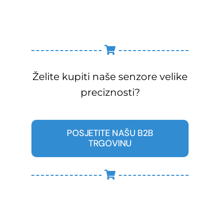
Želite kupiti naše senzore velike
preciznosti?
POSJETITE NAŠU B2B
TRGOVINU