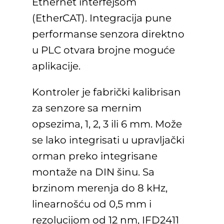
Ethernet interfejsom
(EtherCAT). Integracija pune
performanse senzora direktno
u PLC otvara brojne moguće
aplikacije.
Kontroler je fabrički kalibrisan
za senzore sa mernim
opsezima, 1, 2, 3 ili 6 mm. Može
se lako integrisati u upravljački
orman preko integrisane
montaže na DIN šinu. Sa
brzinom merenja do 8 kHz,
linearnošću od 0,5 mm i
rezolucijom od 12 nm, IFD2411