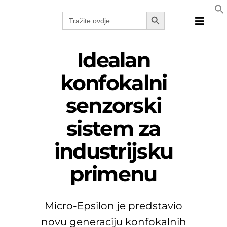
Skip
Search Button
Search
to
for:
Toggle
content
Naviga
Proizvo
Idealan
Tehnolo
konfokalni
Proizvo
senzorski
Rešenja
Katalog
sistem za
Webina
industrijsku
Kompan
SRB
primenu
Micro-Epsilon je predstavio
novu generaciju konfokalnih