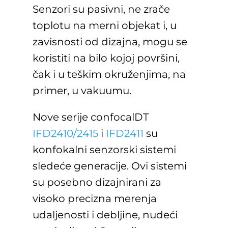
Senzori su pasivni, ne zrače
toplotu na merni objekat i, u
zavisnosti od dizajna, mogu se
koristiti na bilo kojoj površini,
čak i u teškim okruženjima, na
primer, u vakuumu.
Nove serije confocalDT
IFD2410/2415
i
IFD2411
su
konfokalni senzorski sistemi
sledeće generacije. Ovi sistemi
su posebno dizajnirani za
visoko precizna merenja
udaljenosti i debljine, nudeći