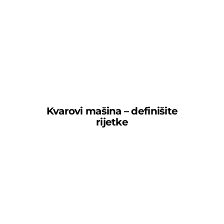
Kvarovi mašina – definišite
rijetke