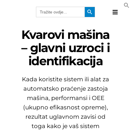
Skip
Search Button
Search
to
for:
Toggle
content
Naviga
Proizvo
Kvarovi mašina
Tehnolo
– glavni uzroci i
Proizvo
identifikacija
Rješenj
Katalog
Webina
Kada koristite sistem ili alat za
Kompan
automatsko praćenje zastoja
BiH
mašina, performansi i OEE
(ukupno efikasnost opreme),
rezultat uglavnom zavisi od
toga kako je vaš sistem