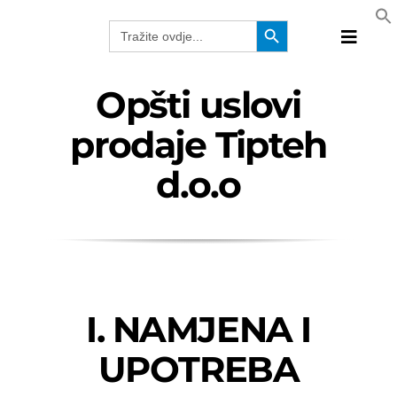
Skip
Search Button
Search
to
for:
Toggle
content
Naviga
Proizvo
Opšti uslovi
Tehnolo
prodaje Tipteh
Proizvo
d.o.o
Rješenj
Katalog
Webina
Kompan
BiH
I. NAMJENA I
UPOTREBA