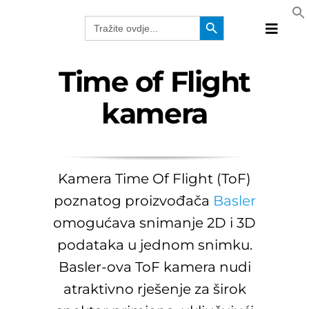
Skip
Search Button
Search
to
for:
Toggle
content
Naviga
Proizvo
Time of Flight
Tehnolo
kamera
Proizvo
Rješenj
Katalog
Kamera Time Of Flight (ToF)
Webina
poznatog proizvođača
Basler
Kompan
omogućava snimanje 2D i 3D
BiH
podataka u jednom snimku.
Basler-ova ToF kamera nudi
atraktivno rješenje za širok