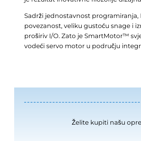
Sadrži jednostavnost programiranja,
povezanost, veliku gustoću snage i iz
proširiv I/O. Zato je SmartMotor™ svje
vodeći servo motor u području integr
Želite kupiti našu op