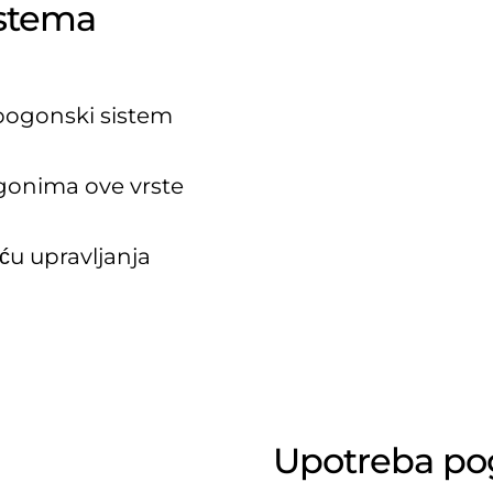
istema
pogonski sistem
gonima ove vrste
u upravljanja
Upotreba po