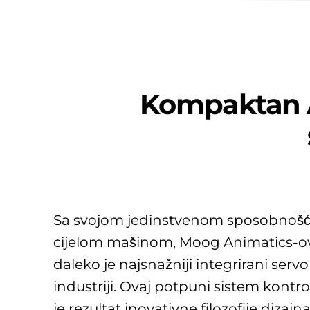
Kompaktan A
Sa svojom jedinstvenom sposobnošću
cijelom mašinom, Moog Animatics-
daleko je najsnažniji integrirani ser
industriji. Ovaj potpuni sistem kontro
je rezultat inovativne filozofije dizajna