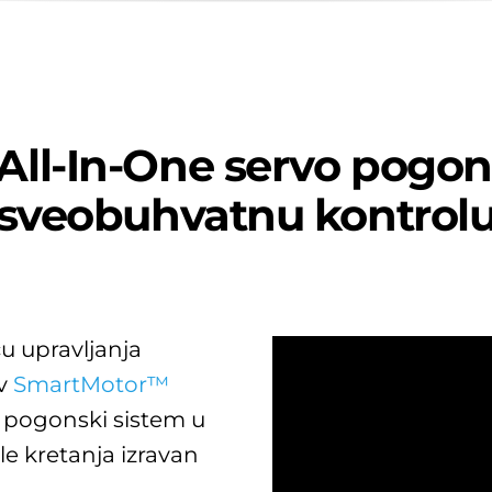
ll-In-One servo pogons
sveobuhvatnu kontrol
 upravljanja
ov
SmartMotor™
vo pogonski sistem u
le kretanja izravan
.