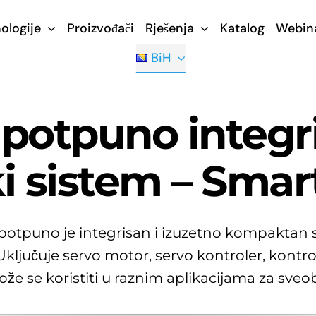
ologije
Proizvođači
Rješenja
Katalog
Webin
BiH
otpuno integri
i sistem – Sma
otpuno je integrisan i izuzetno kompaktan
Uključuje servo motor, servo kontroler, kontr
e se koristiti u raznim aplikacijama za sve