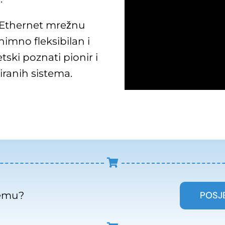
 Ethernet mrežnu
nimno fleksibilan i
tski poznati pionir i
iranih sistema.
POSJ
remu?