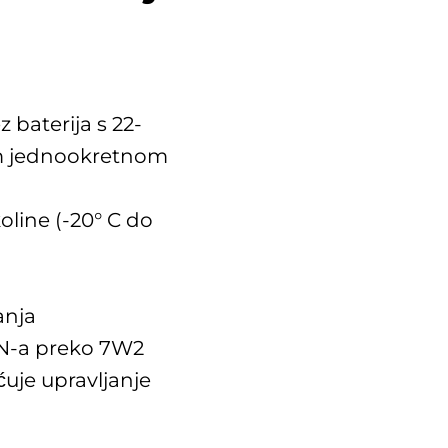
 baterija s 22-
om jednookretnom
oline (-20° C do
anja
AN-a preko 7W2
uje upravljanje