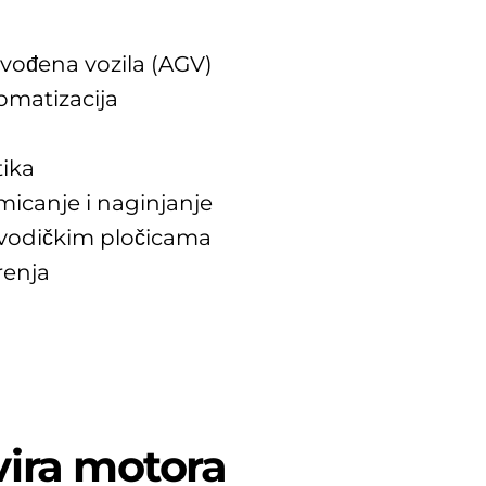
vođena vozila (AGV)
omatizacija
tika
micanje i naginjanje
vodičkim pločicama
renja
vira motora