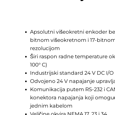
Apsolutni višeokretni enkoder bez
bitnom višeokretnom i 17-bitn
rezolucijom
Širi raspon radne temperature ok
100° C)
Industrijski standard 24 V DC I/O
Odvojeno 24 V napajanje upravlj
Komunikacija putem RS-232 i C
konektora napajanja koji omoguć
jednim kabelom
Veličine okvira NEMA 17, 23 i 34