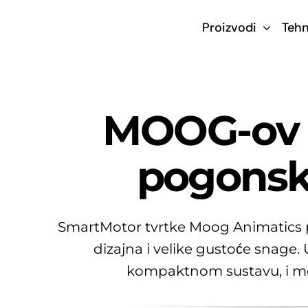
Skip
Proizvodi
Tehn
to
content
MOOG-ov p
pogonsk
SmartMotor tvrtke Moog Animatics p
dizajna i velike gustoće snage. 
kompaktnom sustavu, i mož