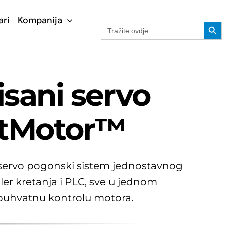
ari
Kompanija
Search Button
Search
for:
sani servo
rtMotor™
 servo pogonski sistem jednostavnog
oler kretanja i PLC, sve u jednom
obuhvatnu kontrolu motora.