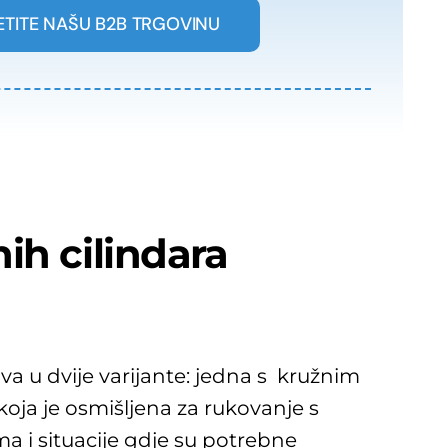
ETITE NAŠU B2B TRGOVINU
nih cilindara
iva u dvije varijante: jedna s kružnim
oja je osmišljena za rukovanje s
a i situacije gdje su potrebne