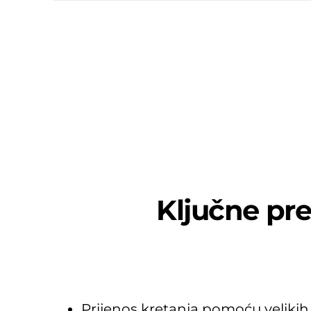
Ključne pre
Prijenos kretanja pomoću velikih, j