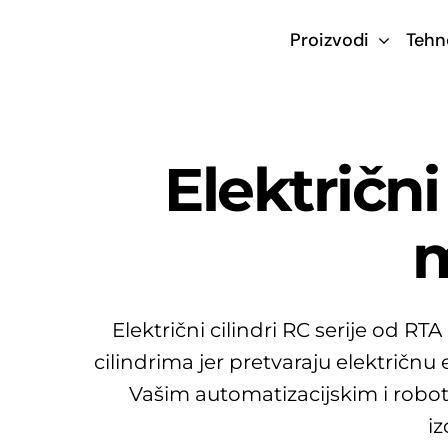
Skip
Proizvodi
Tehn
to
content
Električni
m
Električni cilindri RC serije od R
cilindrima jer pretvaraju električnu
Vašim automatizacijskim i robots
iz