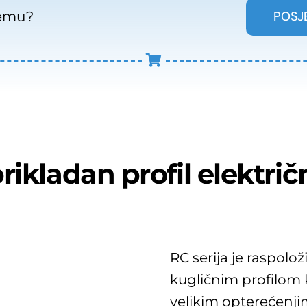
POSJ
remu?
ikladan profil električ
RC serija je raspolož
kugličnim profilom k
velikim opterećenjim