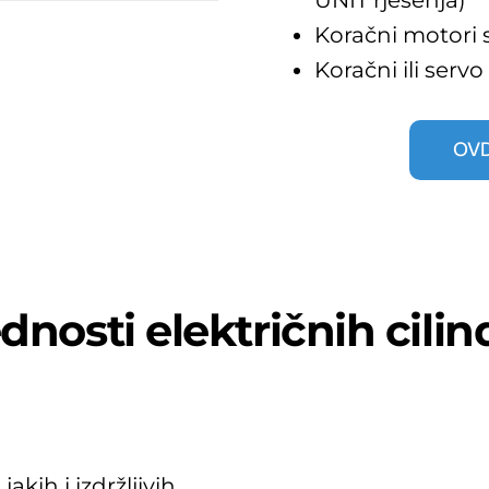
Koračni motori 
Koračni ili serv
OVD
dnosti električnih cili
akih i izdržljivih