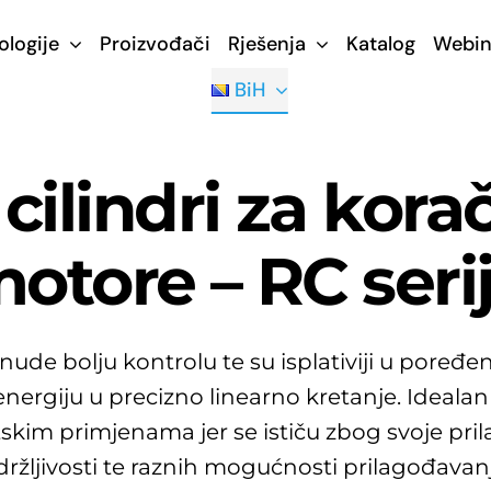
ologije
Proizvođači
Rješenja
Katalog
Webin
BiH
 cilindri za kora
otore – RC seri
TA nude bolju kontrolu te su isplativiji u pore
 energiju u precizno linearno kretanje. Ideal
kim primjenama jer se ističu zbog svoje pril
držljivosti te raznih mogućnosti prilagođavan