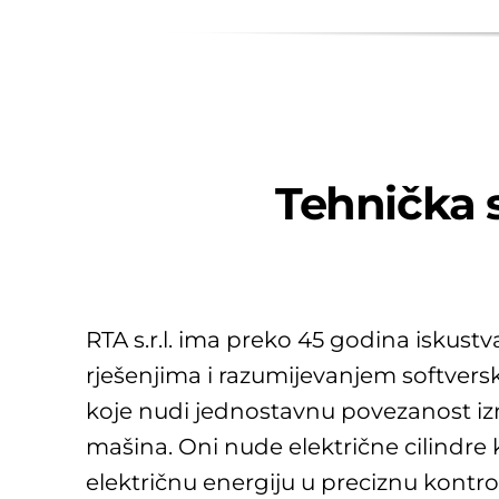
Tehnička s
RTA s.r.l. ima preko 45 godina iskust
rješenjima i razumijevanjem softvers
koje nudi jednostavnu povezanost iz
mašina. Oni nude električne cilindre k
električnu energiju u preciznu kontro