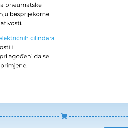
na pneumatske i
anju besprijekorne
ativosti.
električnih cilindara
sti i
i prilagođeni da se
 primjene.