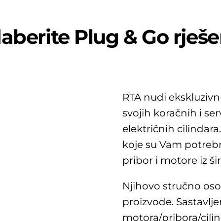
aberite Plug & Go rješe
RTA nudi ekskluzivn
svojih koračnih i se
električnih cilindara
koje su Vam potrebne
pribor i motore iz š
Njihovo stručno osobl
proizvode. Sastavlj
motora/pribora/cilin