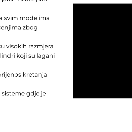
 na svim modelima
ećenjima zbog
u visokih razmjera
ndri koji su lagani
prijenos kretanja
e
 sisteme gdje je