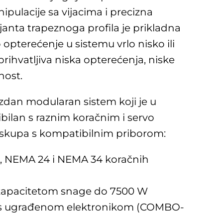
pulacije sa vijacima i precizna
janta trapeznoga profila je prikladna
opterećenje u sistemu vrlo nisko ili
rihvatljiva niska opterećenja, niske
nost.
uzdan modularan sistem koji je u
ilan s raznim koračnim i servo
 skupa s kompatibilnim priborom:
, NEMA 24 i NEMA 34 koračnih
 kapacitetom snage do 7500 W
 s ugrađenom elektronikom (COMBO-