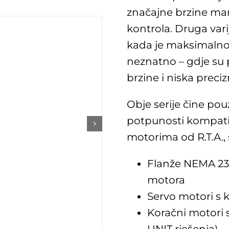
značajne brzine mani
kontrola. Druga vari
kada je maksimalno 
neznatno – gdje su p
brzine i niska preciz
Obje serije čine po
potpunosti kompatib
motorima od R.T.A.,
Flanže NEMA 23
motora
Servo motori s
Koračni motori
UNIT rješenja)