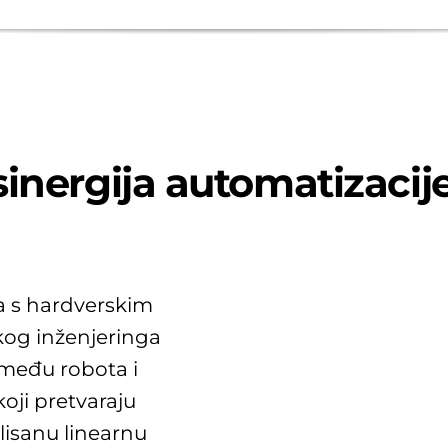
inergija automatizacije
va s hardverskim
kog inženjeringa
među robota i
oji pretvaraju
lisanu linearnu