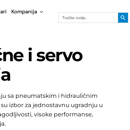
ari
Kompanija
Search Button
Search
for:
čne i servo
ja
đenju sa pneumatskim i hidrauličnim
an su izbor za jednostavnu ugradnju u
agodljivosti, visoke performanse,
ja.