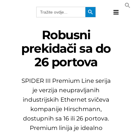
Skip
Search Button
Search
to
for:
Toggle
content
Naviga
Proizvo
Robusni
Tehnolo
prekidači sa do
Proizvo
26 portova
Rješenj
Katalog
Webina
SPIDER III Premium Line serija
Kompan
je verzija neupravljanih
BiH
industrijskih Ethernet svičeva
kompanije Hirschmann,
dostupnih sa 16 ili 26 portova.
Premium linija je idealno