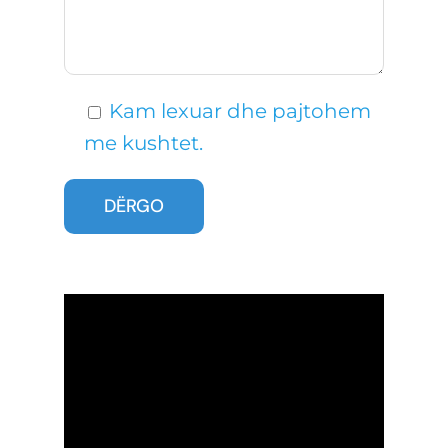
Kam lexuar dhe pajtohem
me kushtet.