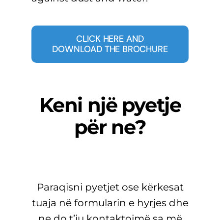
CLICK HERE AND
DOWNLOAD THE BROCHURE
Keni një pyetje
për ne?
Paraqisni pyetjet ose kërkesat
tuaja në formularin e hyrjes dhe
ne do t’ju kontaktojmë sa më