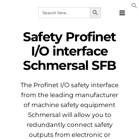
Skip
Search Button
Search
to
for:
Toggle
content
Naviga
Produk
Safety Profinet
Teknolo
I/O interface
Prodhue
Schmersal SFB
Zgjidhje
Katalog
Webina
The Profinet I/O safety interface
Kompan
from the leading manufacturer
ALB
of machine safety equipment
Schmersal will allow you to
redundantly connect safety
outputs from electronic or