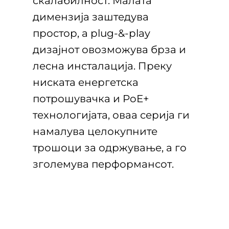
скалабилност. Малата
димензија заштедува
простор, а plug-&-play
дизајнот овозможува брза и
лесна инсталација. Преку
ниската енергетска
потрошувачка и PoE+
технологијата, оваа серија ги
намалува целокупните
трошоци за одржување, а го
зголемува перформансот.