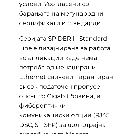
услови. Усогласени со
барањата на меѓународни
сертификати и стандарди.
Серијата SPIDER III Standard
Line е дизајнирана за работа
во апликации каде нема
потреба од менаџирани
Ethernet свичеви. Гарантиран
висок податочен пропусен
опсег со Gigabit брзина, и
фибероптички
комуникациски опции (RJ45,
DSC, ST, SFP) за долготрајна