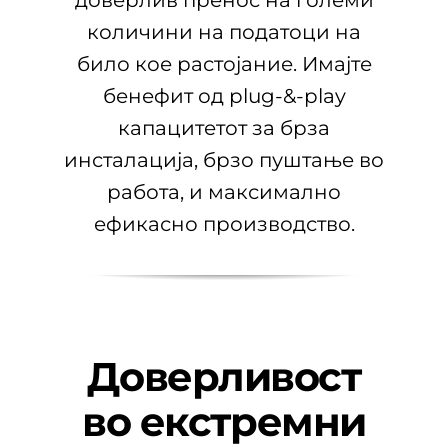
доверлив пренос на големи
количини на податоци на
било кое растојание. Имајте
бенефит од plug-&-play
капацитетот за брза
инсталација, брзо пуштање во
работа, и максимално
ефикасно производство.
Доверливост
во екстремни