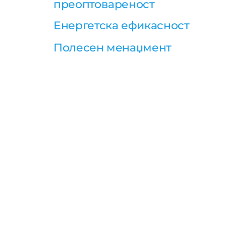
преоптовареност
Енергетска ефикасност
Полесен менаџмент