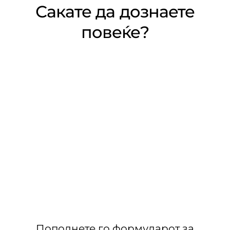
Сакате да дознаете
повеќе?
Пополнете го формуларот за