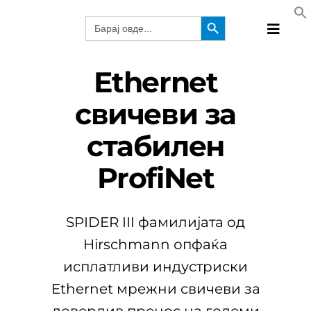
Skip
Search Button
Search
to
for:
Toggle
content
Naviga
Произво
Ethernet
Техноло
свичеви за
Произво
стабилен
Решениј
Вебинар
ProfiNet
Компани
MKD
SPIDER III фамилијата од
Hirschmann опфаќа
исплатливи индустриски
Ethernet мрежни свичеви за