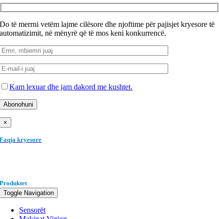
Do të merrni vetëm lajme cilësore dhe njoftime për pajisjet kryesore të
automatizimit, në mënyrë që të mos keni konkurrencë.
Kam lexuar dhe jam dakord me kushtet.
×
Faqja kryesore
Produktet
Toggle Navigation
Sensorët
Makinat Vizion