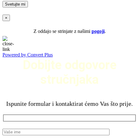
×
Z oddajo se strinjate z našimi
pogoji
.
Powered by Convert Plus
Dobijte odgovore
stručnjaka
Ispunite formular i kontaktirat ćemo Vas što prije.