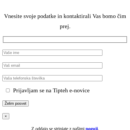
Vnesite svoje podatke in kontaktirali Vas bomo čim
prej.
Prijavljam se na Tipteh e-novice
×
Z oddajo se strinjate z našimi
pogoji
.