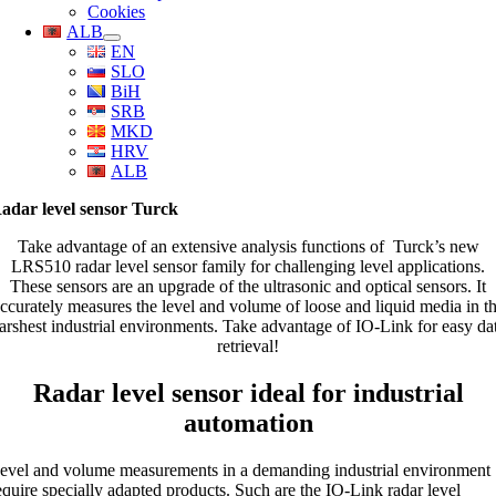
Cookies
ALB
EN
SLO
BiH
SRB
MKD
HRV
ALB
adar level sensor Turck
Take advantage of an extensive analysis functions of Turck’s new
LRS510 radar level sensor family for challenging level applications.
These sensors are an upgrade of the ultrasonic and optical sensors. It
ccurately measures the level and volume of loose and liquid media in t
arshest industrial environments. Take advantage of IO-Link for easy da
retrieval!
Radar level sensor ideal for industrial
automation
evel and volume measurements in a demanding industrial environment
equire specially adapted products. Such are the IO-Link radar level