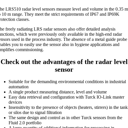
he LRS510 radar level sensors measure level and volume in the 0.35 
o 10 m range. They meet the strict requirements of IP67 and IP69K
rotection classes.
he freely radiating LRS radar sensors also offer detailed analysis
unctions, which were previously only available in the high-end radar
ensors used in the process industry. The absence of a metal guide probe
nables you to easily use the sensor also in hygiene applications and
implifies commissioning.
Check out the advantages of the radar level
sensor
Suitable for the demanding environmental conditions in industrial
automation
A single product measuring distance, level and volume
Easy data retrieval and configuration with Turck IO-Link master
devices
Insensitivity to the presence of objects (heaters, stirrers) in the tank
or silos due to signal filtration
The same design and control as in other Turck sensors from the
Fluid 2.0 portfolio
A large quantity of additional information for processing in