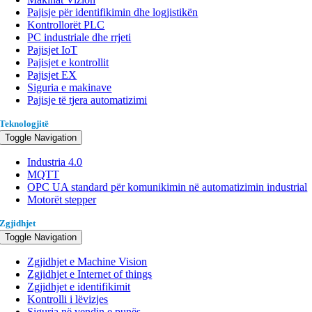
Pajisje për identifikimin dhe logjistikën
Kontrollorët PLC
PC industriale dhe rrjeti
Pajisjet IoT
Pajisjet e kontrollit
Pajisjet EX
Siguria e makinave
Pajisje të tjera automatizimi
Teknologjitë
Toggle Navigation
Industria 4.0
MQTT
OPC UA standard për komunikimin në automatizimin industrial
Motorët stepper
Zgjidhjet
Toggle Navigation
Zgjidhjet e Machine Vision
Zgjidhjet e Internet of things
Zgjidhjet e identifikimit
Kontrolli i lëvizjes
Siguria në vendin e punës