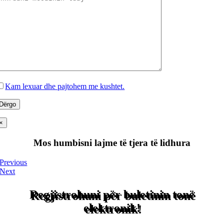
Kam lexuar dhe pajtohem me kushtet.
×
Mos humbisni lajme të tjera të lidhura
Previous
Next
Regjistrohuni për buletinin tonë
elektronik!