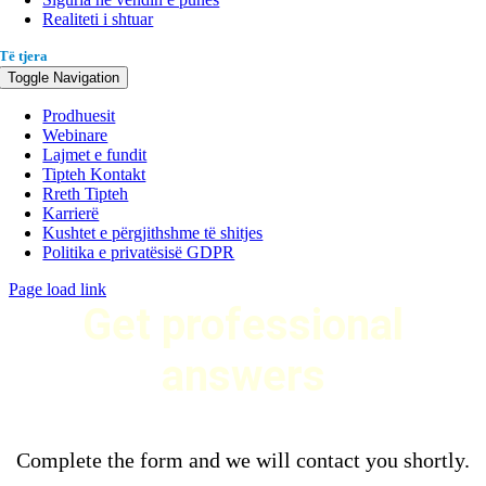
Realiteti i shtuar
Të tjera
Toggle Navigation
Prodhuesit
Webinare
Lajmet e fundit
Tipteh Kontakt
Rreth Tipteh
Karrierë
Kushtet e përgjithshme të shitjes
Politika e privatësisë GDPR
Page load link
Get professional
answers
Complete the form and we will contact you shortly.