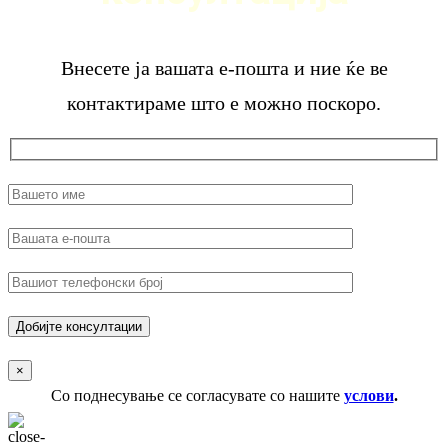
Внесете ја вашата е-пошта и ние ќе ве
контактираме што е можно поскоро.
×
Со поднесување се согласувате со нашите
услови
.