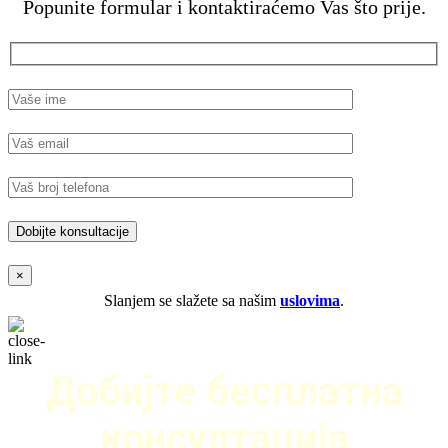
Popunite formular i kontaktiraćemo Vas što prije.
×
Slanjem se slažete sa našim
uslovima
.
Добијте бесплатна
консултација