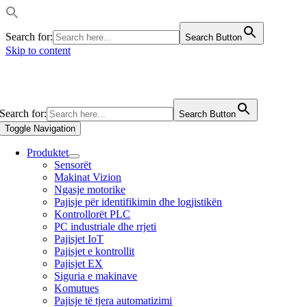
Search for:
Search Button
Skip to content
Search for:
Search Button
Toggle Navigation
Produktet
Sensorët
Makinat Vizion
Ngasje motorike
Pajisje për identifikimin dhe logjistikën
Kontrollorët PLC
PC industriale dhe rrjeti
Pajisjet IoT
Pajisjet e kontrollit
Pajisjet EX
Siguria e makinave
Komutues
Pajisje të tjera automatizimi