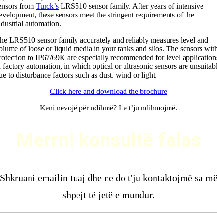
ensors from
Turck’s
LRS510 sensor family. After years of intensive
evelopment, these sensors meet the stringent requirements of the
ndustrial automation.
he LRS510 sensor family accurately and reliably measures level and
olume of loose or liquid media in your tanks and silos. The sensors wit
rotection to IP67/69K are especially recommended for level application
n factory automation, in which optical or ultrasonic sensors are unsuitab
ue to disturbance factors such as dust, wind or light.
Click here and download the brochure
Keni nevojë për ndihmë? Le t’ju ndihmojmë.
ERRNI KONSULTË FALAS
Merrni konsultë falas
Shkruani emailin tuaj dhe ne do t'ju kontaktojmë sa m
shpejt të jetë e mundur.