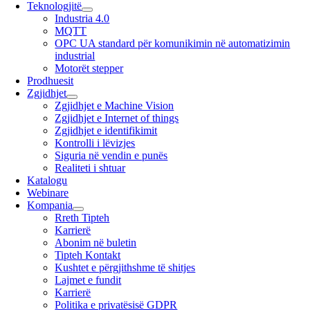
Teknologjitë
Industria 4.0
MQTT
OPC UA standard për komunikimin në automatizimin
industrial
Motorët stepper
Prodhuesit
Zgjidhjet
Zgjidhjet e Machine Vision
Zgjidhjet e Internet of things
Zgjidhjet e identifikimit
Kontrolli i lëvizjes
Siguria në vendin e punës
Realiteti i shtuar
Katalogu
Webinare
Kompania
Rreth Tipteh
Karrierë
Abonim në buletin
Tipteh Kontakt
Kushtet e përgjithshme të shitjes
Lajmet e fundit
Karrierë
Politika e privatësisë GDPR