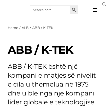
Skip
Search Button
Search
to
for:
Toggle
content
Naviga
Produk
Home
ALB
ABB / K-TEK
Teknolo
Prodhue
ABB / K-TEK
Zgjidhje
Katalog
Webina
ABB / K-TEK është një
Kompan
kompani e matjes së nivelit
ALB
e cila u themelua në 1975
dhe u ble nga një kompani
lider globale e teknologjisë