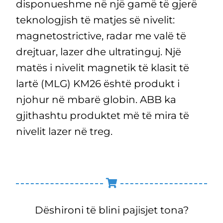
disponueshme në një gamë të gjerë
teknologjish të matjes së nivelit:
magnetostrictive, radar me valë të
drejtuar, lazer dhe ultratinguj. Një
matës i nivelit magnetik të klasit të
lartë (MLG) KM26 është produkt i
njohur në mbarë globin. ABB ka
gjithashtu produktet më të mira të
nivelit lazer në treg.
Dëshironi të blini pajisjet tona?