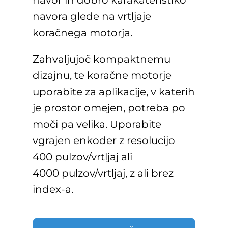
navor in dobro karakateristiko
navora glede na vrtljaje
koračnega motorja.
Zahvaljujoč kompaktnemu
dizajnu, te koračne motorje
uporabite za aplikacije, v katerih
je prostor omejen, potreba po
moči pa velika. Uporabite
vgrajen enkoder z resolucijo
400 pulzov/vrtljaj ali
4000 pulzov/vrtljaj, z ali brez
index-a.