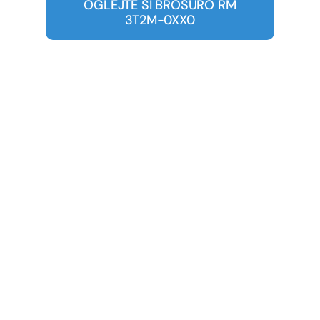
OGLEJTE SI BROŠURO RM
3T2M-0XX0