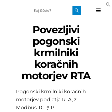
Skip
Search Button
Search
to
for:
Toggle
content
Naviga
Produkt
Povezljivi
Tehnolo
pogonski
Proizvaj
krmilniki
Rešitve
Katalog
koračnih
Webinar
motorjev RTA
Podjetj
SLO
Pogonski krmilniki koračnih
motorjev podjetja RTA, z
Modbus TCP/IP