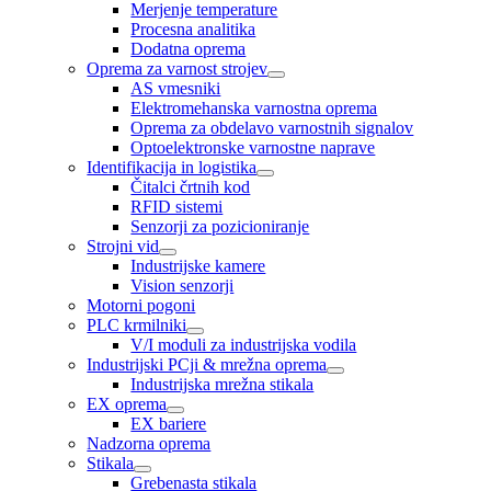
Merjenje temperature
Procesna analitika
Dodatna oprema
Oprema za varnost strojev
AS vmesniki
Elektromehanska varnostna oprema
Oprema za obdelavo varnostnih signalov
Optoelektronske varnostne naprave
Identifikacija in logistika
Čitalci črtnih kod
RFID sistemi
Senzorji za pozicioniranje
Strojni vid
Industrijske kamere
Vision senzorji
Motorni pogoni
PLC krmilniki
V/I moduli za industrijska vodila
Industrijski PCji & mrežna oprema
Industrijska mrežna stikala
EX oprema
EX bariere
Nadzorna oprema
Stikala
Grebenasta stikala