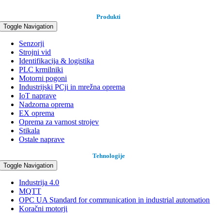
Produkti
Toggle Navigation
Senzorji
Strojni vid
Identifikacija & logistika
PLC krmilniki
Motorni pogoni
Industrijski PCji in mrežna oprema
IoT naprave
Nadzorna oprema
EX oprema
Oprema za varnost strojev
Stikala
Ostale naprave
Tehnologije
Toggle Navigation
Industrija 4.0
MQTT
OPC UA Standard for communication in industrial automation
Koračni motorji