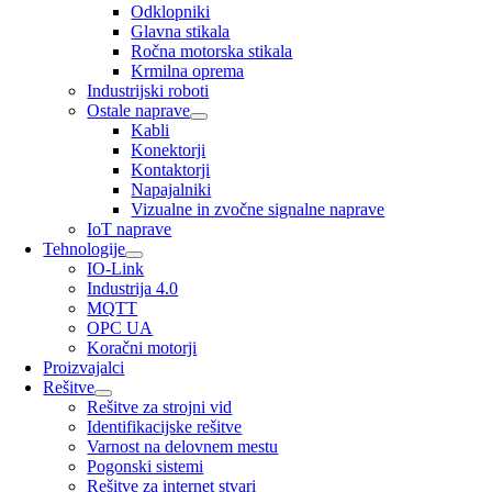
Odklopniki
Glavna stikala
Ročna motorska stikala
Krmilna oprema
Industrijski roboti
Ostale naprave
Kabli
Konektorji
Kontaktorji
Napajalniki
Vizualne in zvočne signalne naprave
IoT naprave
Tehnologije
IO-Link
Industrija 4.0
MQTT
OPC UA
Koračni motorji
Proizvajalci
Rešitve
Rešitve za strojni vid
Identifikacijske rešitve
Varnost na delovnem mestu
Pogonski sistemi
Rešitve za internet stvari