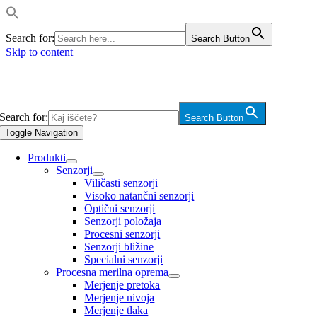
Search for:
Search Button
Skip to content
Search for:
Search Button
Toggle Navigation
Produkti
Senzorji
Viličasti senzorji
Visoko natančni senzorji
Optični senzorji
Senzorji položaja
Procesni senzorji
Senzorji bližine
Specialni senzorji
Procesna merilna oprema
Merjenje pretoka
Merjenje nivoja
Merjenje tlaka