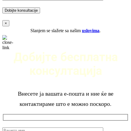
×
Slanjem se slažete sa našim
uslovima
.
Добијте бесплатна
консултација
Внесете ја вашата е-пошта и ние ќе ве
контактираме што е можно поскоро.