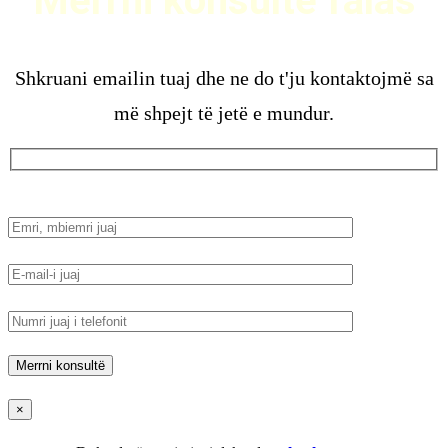
Merrni konsultë falas
Shkruani emailin tuaj dhe ne do t'ju kontaktojmë sa
më shpejt të jetë e mundur.
×