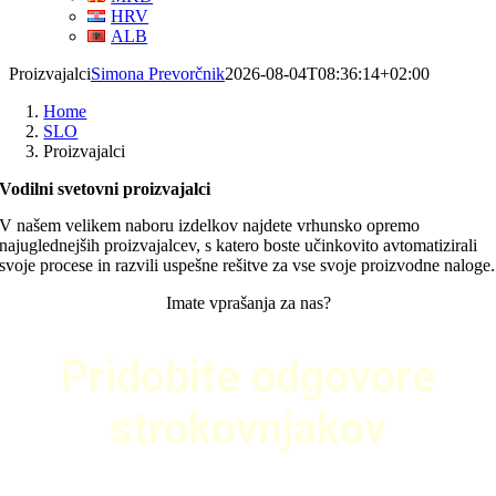
HRV
ALB
Proizvajalci
Simona Prevorčnik
2026-08-04T08:36:14+02:00
Home
SLO
Proizvajalci
Vodilni svetovni proizvajalci
V našem velikem naboru izdelkov najdete vrhunsko opremo
najuglednejših proizvajalcev, s katero boste učinkovito avtomatizirali
svoje procese in razvili uspešne rešitve za vse svoje proizvodne naloge.
Imate vprašanja za nas?
aj Vam svetujemo!
Pridobite odgovore
strokovnjakov