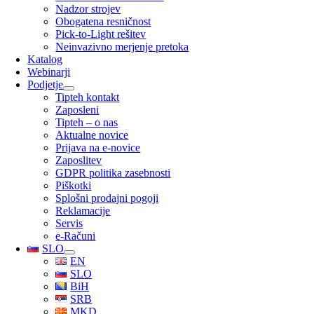
Nadzor strojev
Obogatena resničnost
Pick-to-Light rešitev
Neinvazivno merjenje pretoka
Katalog
Webinarji
Podjetje
Tipteh kontakt
Zaposleni
Tipteh – o nas
Aktualne novice
Prijava na e-novice
Zaposlitev
GDPR politika zasebnosti
Piškotki
Splošni prodajni pogoji
Reklamacije
Servis
e-Računi
SLO
EN
SLO
BiH
SRB
MKD