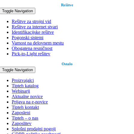
Rešitve
Toggle Navigation
Rešitve za strojni vid
Rešitve za internet stvari
Identifikacijske rešitve
Pogonski sistemi
Varnost na delovnem mestu
Obogatena resničnost
Pick-to-Light rešitev
Ostalo
Toggle Navigation
Proizvajalci
Tipteh katalog
Webinarji
Aktualne novice
Prijava na e-novice
Tipteh kontakt
Zaposleni
Tipteh – o nas
Zaposlitev
Splošni prodajni pogoji