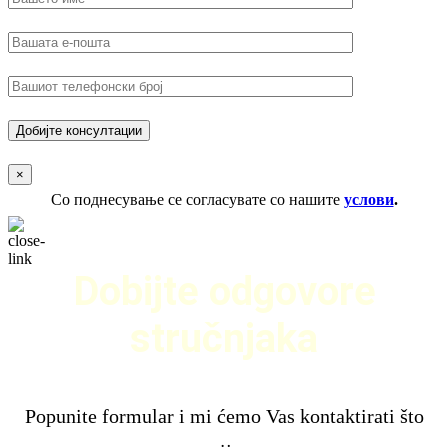
×
Со поднесување се согласувате со нашите
услови
.
Dobijte odgovore
stručnjaka
Popunite formular i mi ćemo Vas kontaktirati što