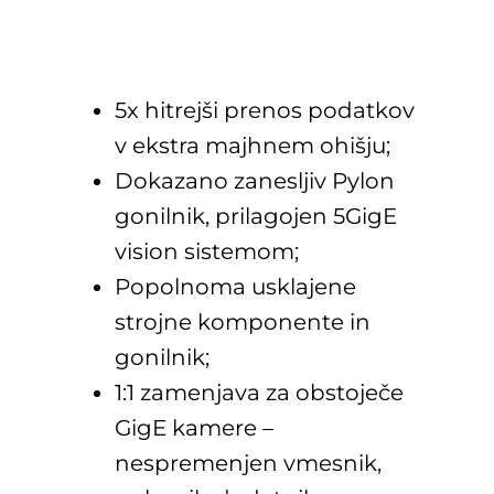
5x hitrejši prenos podatkov
v ekstra majhnem ohišju;
Dokazano zanesljiv Pylon
gonilnik, prilagojen 5GigE
vision sistemom;
Popolnoma usklajene
strojne komponente in
gonilnik;
1:1 zamenjava za obstoječe
GigE kamere –
nespremenjen vmesnik,