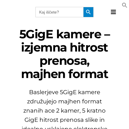
Skip
Search Button
Search
to
for:
Toggle
content
Naviga
Produkt
5GigE kamere –
Tehnolo
izjemna hitrost
Proizvaj
prenosa,
Rešitve
Katalog
majhen format
Webinar
Podjetj
Baslerjeve 5GigE kamere
SLO
združujejo majhen format
znanih ace 2 kamer, 5 kratno
GigE hitrost prenosa slike in