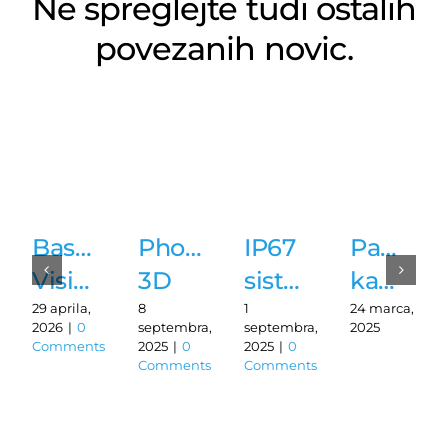
Ne spreglejte tudi ostalih
povezanih novic.
Basler
PhoXi
IP67
Pametn
Vision
3D
sistem
kamera
Simulation
Gen3
strojnega
NS42
29 aprila,
8
1
24 marca,
2026
|
0
septembra,
septembra,
2025
za
Photoneo:
vida
podjetja
Comments
2025
|
0
2025
|
0
Comments
Comments
hitrejši
Preskok
Basler
Zebra
razvoj
v
Technologies
aplikacij
visoko-