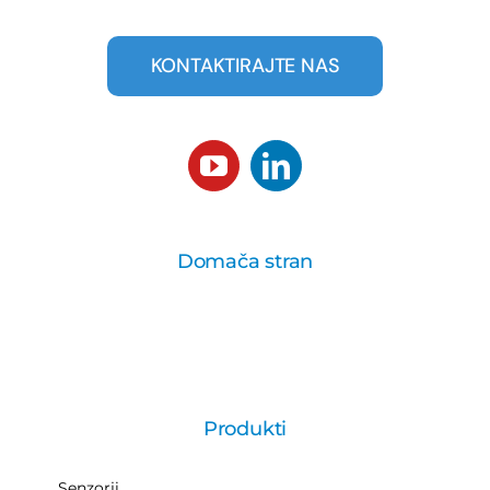
strojnega
resolucijskem
KONTAKTIRAJTE NAS
vida
3D
skeniranju
Domača stran
Produkti
Senzorji