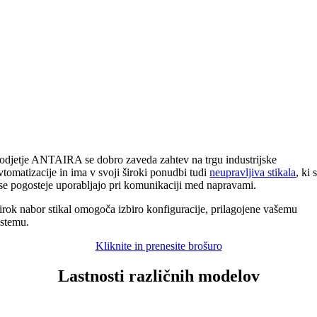
odjetje ANTAIRA se dobro zaveda zahtev na trgu industrijske
vtomatizacije in ima v svoji široki ponudbi tudi
neupravljiva stikala
, ki 
se pogosteje uporabljajo pri komunikaciji med napravami.
irok nabor stikal omogoča izbiro konfiguracije, prilagojene vašemu
istemu.
Kliknite in prenesite brošuro
Lastnosti različnih modelov