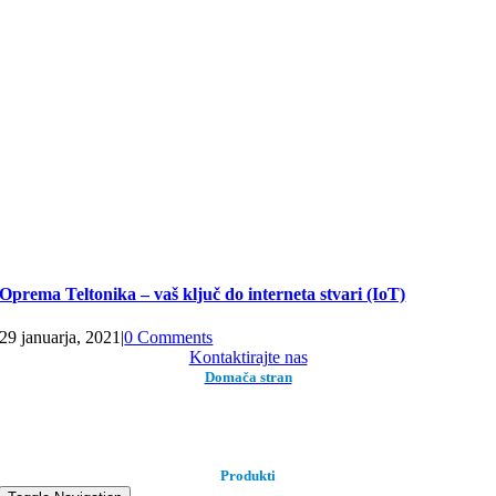
Oprema Teltonika – vaš ključ do interneta stvari (IoT)
29 januarja, 2021
|
0 Comments
Kontaktirajte nas
Domača stran
Produkti