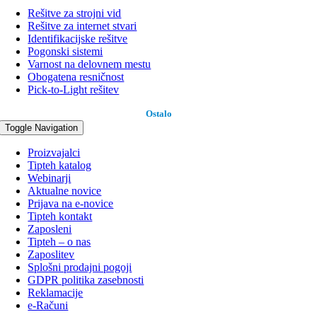
Rešitve za strojni vid
Rešitve za internet stvari
Identifikacijske rešitve
Pogonski sistemi
Varnost na delovnem mestu
Obogatena resničnost
Pick-to-Light rešitev
Ostalo
Toggle Navigation
Proizvajalci
Tipteh katalog
Webinarji
Aktualne novice
Prijava na e-novice
Tipteh kontakt
Zaposleni
Tipteh – o nas
Zaposlitev
Splošni prodajni pogoji
GDPR politika zasebnosti
Reklamacije
e-Računi