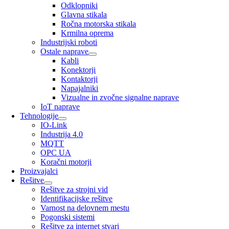
Odklopniki
Glavna stikala
Ročna motorska stikala
Krmilna oprema
Industrijski roboti
Ostale naprave
Kabli
Konektorji
Kontaktorji
Napajalniki
Vizualne in zvočne signalne naprave
IoT naprave
Tehnologije
IO-Link
Industrija 4.0
MQTT
OPC UA
Koračni motorji
Proizvajalci
Rešitve
Rešitve za strojni vid
Identifikacijske rešitve
Varnost na delovnem mestu
Pogonski sistemi
Rešitve za internet stvari