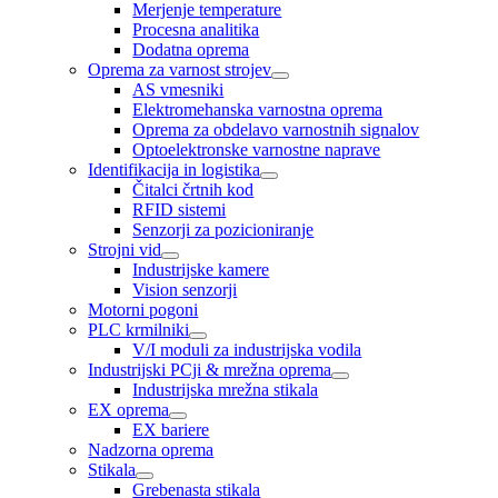
Merjenje temperature
Procesna analitika
Dodatna oprema
Oprema za varnost strojev
AS vmesniki
Elektromehanska varnostna oprema
Oprema za obdelavo varnostnih signalov
Optoelektronske varnostne naprave
Identifikacija in logistika
Čitalci črtnih kod
RFID sistemi
Senzorji za pozicioniranje
Strojni vid
Industrijske kamere
Vision senzorji
Motorni pogoni
PLC krmilniki
V/I moduli za industrijska vodila
Industrijski PCji & mrežna oprema
Industrijska mrežna stikala
EX oprema
EX bariere
Nadzorna oprema
Stikala
Grebenasta stikala