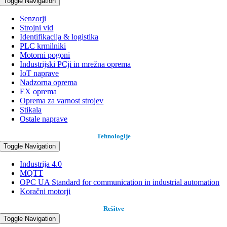
Toggle Navigation
Senzorji
Strojni vid
Identifikacija & logistika
PLC krmilniki
Motorni pogoni
Industrijski PCji in mrežna oprema
IoT naprave
Nadzorna oprema
EX oprema
Oprema za varnost strojev
Stikala
Ostale naprave
Tehnologije
Toggle Navigation
Industrija 4.0
MQTT
OPC UA Standard for communication in industrial automation
Koračni motorji
Rešitve
Toggle Navigation