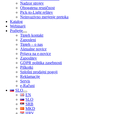
Nadzor strojev
Obogatena resničnost
Pick-to-Light rešitev
Neinvazivno merjenje pretoka
Katalog
Webinarji
Podjetje
Tipteh kontakt
Zaposleni
Tipteh – o nas
Aktualne novice
Prijava na e-novice
Zaposlitev
GDPR politika zasebnosti
Piškotki
Splošni prodajni pogoji
Reklamacije
Servis
e-Računi
SLO
EN
SLO
SRB
MKD
HRV