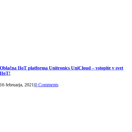
Oblačna IIoT platforma Unitronics UniCloud – vstopite v svet
IIoT!
16 februarja, 2021
|
0 Comments