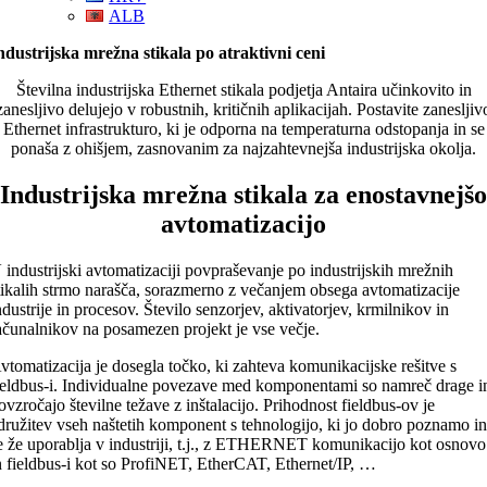
ALB
ndustrijska mrežna stikala po atraktivni ceni
Številna industrijska Ethernet stikala podjetja Antaira učinkovito in
zanesljivo delujejo v robustnih, kritičnih aplikacijah. Postavite zanesljiv
Ethernet infrastrukturo, ki je odporna na temperaturna odstopanja in se
ponaša z ohišjem, zasnovanim za najzahtevnejša industrijska okolja.
Industrijska mrežna stikala za enostavnejšo
avtomatizacijo
 industrijski avtomatizaciji povpraševanje po industrijskih mrežnih
tikalih strmo narašča, sorazmerno z večanjem obsega avtomatizacije
ndustrije in procesov. Število senzorjev, aktivatorjev, krmilnikov in
ačunalnikov na posamezen projekt je vse večje.
vtomatizacija je dosegla točko, ki zahteva komunikacijske rešitve s
ieldbus-i. Individualne povezave med komponentami so namreč drage i
ovzročajo številne težave z inštalacijo. Prihodnost fieldbus-ov je
družitev vseh naštetih komponent s tehnologijo, ki jo dobro poznamo i
e že uporablja v industriji, t.j., z ETHERNET komunikacijo kot osnovo
n fieldbus-i kot so ProfiNET, EtherCAT, Ethernet/IP, …