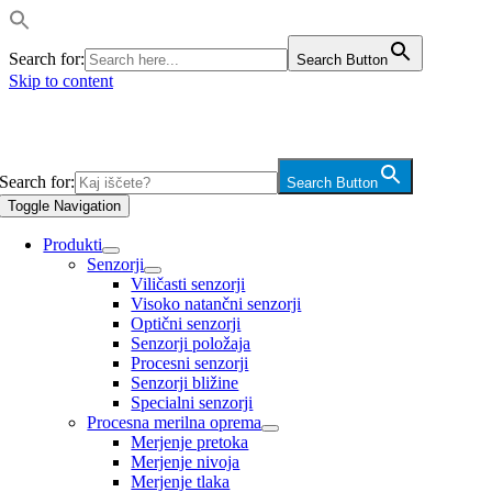
Search for:
Search Button
Skip to content
Search for:
Search Button
Toggle Navigation
Produkti
Senzorji
Viličasti senzorji
Visoko natančni senzorji
Optični senzorji
Senzorji položaja
Procesni senzorji
Senzorji bližine
Specialni senzorji
Procesna merilna oprema
Merjenje pretoka
Merjenje nivoja
Merjenje tlaka