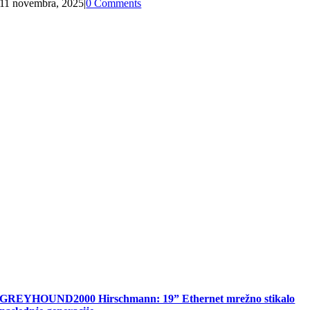
11 novembra, 2025
|
0 Comments
GREYHOUND2000 Hirschmann: 19” Ethernet mrežno stikalo