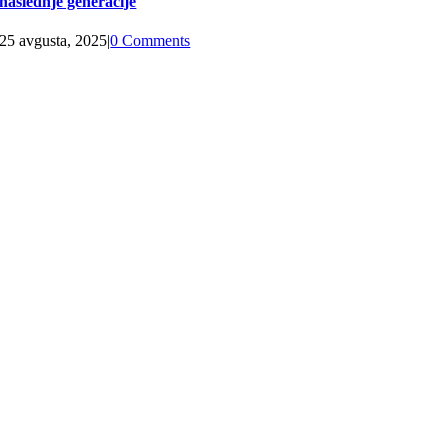
naslednje generacije
25 avgusta, 2025
|
0 Comments