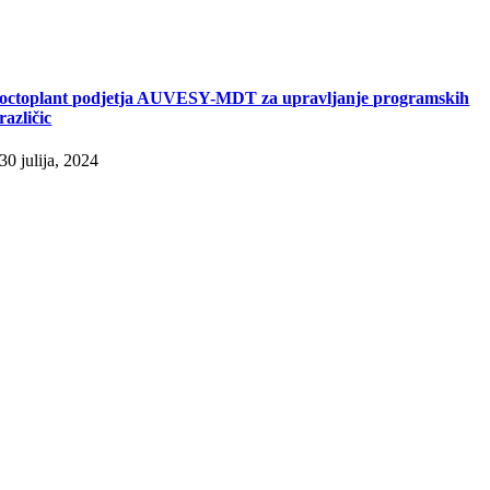
octoplant podjetja AUVESY-MDT za upravljanje programskih
različic
30 julija, 2024