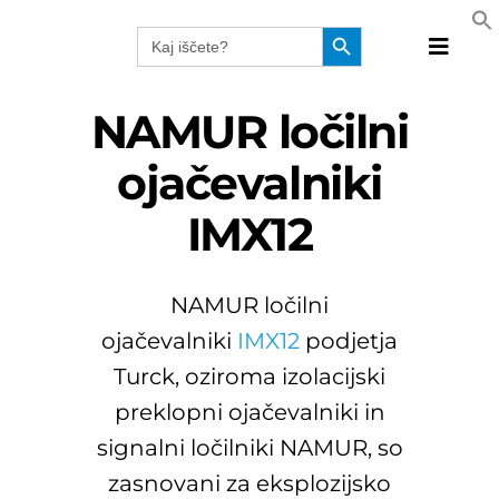
Skip
Search Button
Search
to
for:
Toggle
content
Naviga
Produkt
NAMUR ločilni
Tehnolo
ojačevalniki
Proizvaj
IMX12
Rešitve
Katalog
Webinar
NAMUR ločilni
Podjetj
ojačevalniki
IMX12
podjetja
SLO
Turck, oziroma izolacijski
preklopni ojačevalniki in
signalni ločilniki NAMUR, so
zasnovani za eksplozijsko