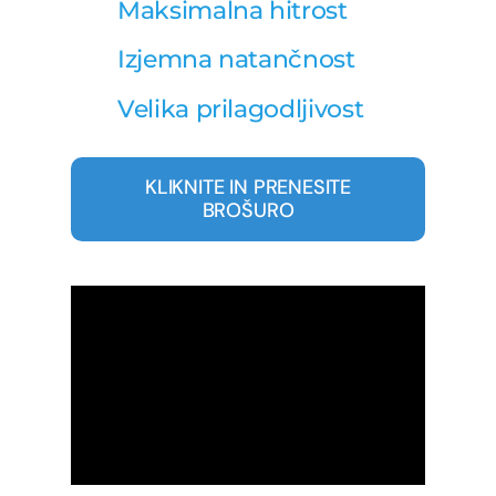
Maksimalna hitrost
Izjemna natančnost
Velika prilagodljivost
KLIKNITE IN PRENESITE
BROŠURO