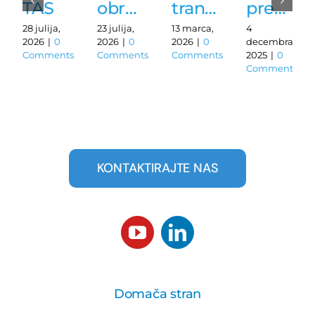
TAS
obročni
transportne
pretoka
Edge
senzorji
linije
zraka
28 julija,
23 julija,
13 marca,
4
2026
|
0
2026
|
0
2026
|
0
decembra,
–
Turck
za
Turck
Comments
Comments
Comments
2025
|
0
Comments
Pametna
z
pametno
z IO-
obdelava
vmesnikom
intralogistiko
Linkom
OT
IO-
–
podatkov
Link
rešitev
KONTAKTIRAJTE NAS
za
Turck
IIoT
Domača stran