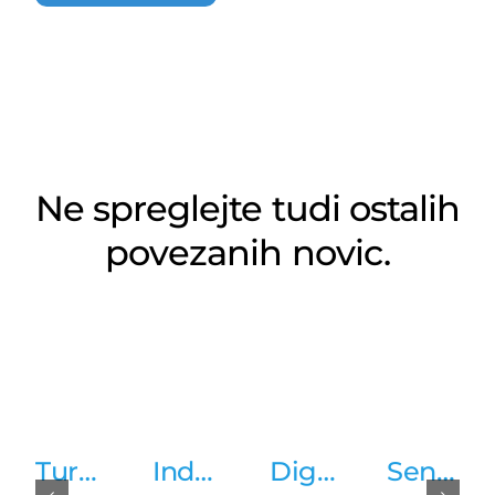
Ne spreglejte tudi ostalih
povezanih novic.
Turck
Induktivni
Digitalizirane
Senzorji