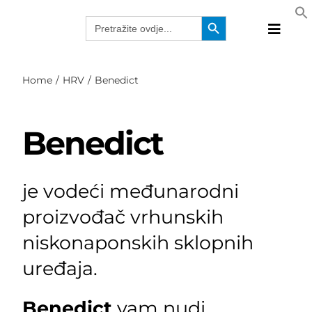
Skip
Search Button
Search
to
for:
Toggle
content
Naviga
Proizvo
Home
HRV
Benedict
Tehnolo
Proizvo
Benedict
Rješenj
Katalog
Webina
je vodeći međunarodni
Tvrtka
proizvođač vrhunskih
HRV
niskonaponskih sklopnih
uređaja.
Benedict
vam nudi