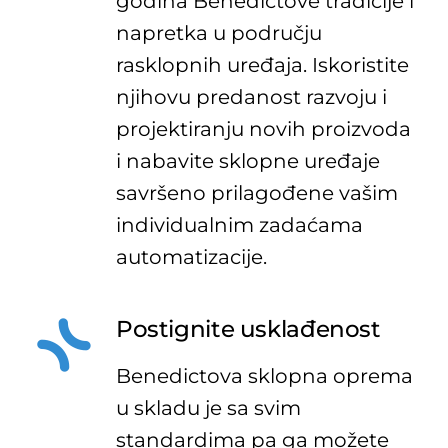
godina
Benedi
ct
ove
tradicije i
napretka u području
rasklopnih uređaja. Iskoristite
njihovu predanost razvoju i
projektiranju novih proizvoda
i nabavite sklopne uređaje
savršeno prilagođene vašim
individualnim zadaćama
automatizacije.
Postignite usklađenost
Benedictova
sklopna oprema
u skladu je sa svim
standardima pa ga možete