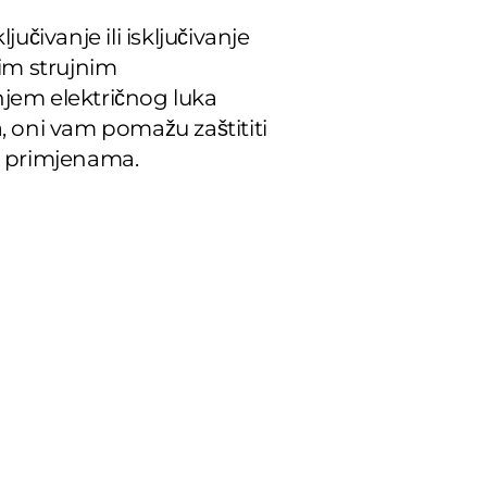
učivanje ili isključivanje
kim strujnim
jem električnog luka
oni vam pomažu zaštititi
m primjenama.