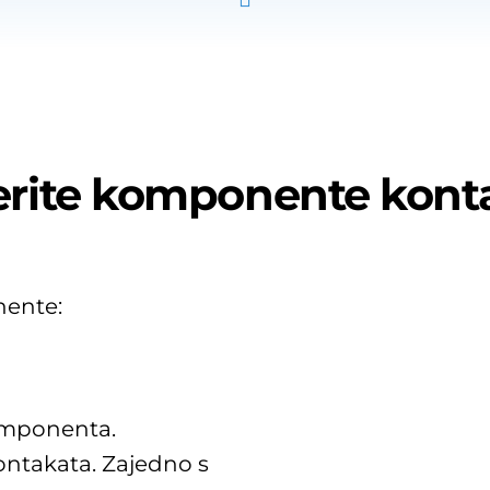
erite komponente kont
nente:
omponenta.
ontakata. Zajedno s