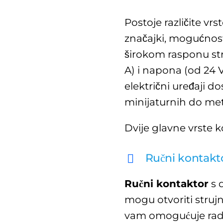
Postoje različite vrs
značajki, mogućnost
širokom rasponu st
A) i napona (od 24 V
električni uređaji d
minijaturnih do met
Dvije glavne vrste k
Ručni kontakt
Ručni kontaktor
s 
mogu otvoriti struj
vam omogućuje rad 