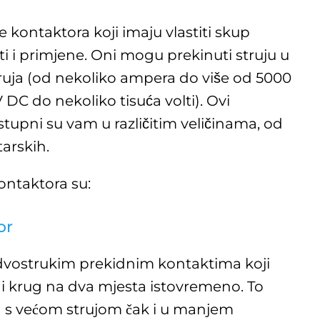
te kontaktora koji imaju vlastiti skup
i i primjene. Oni mogu prekinuti struju u
ruja (od nekoliko ampera do više od 5000
 DC do nekoliko tisuća volti). Ovi
ostupni su vam u različitim veličinama, od
arskih.
ontaktora su:
or
dvostrukim prekidnim kontaktima koji
ni krug na dva mjesta istovremeno. To
s većom strujom čak i u manjem