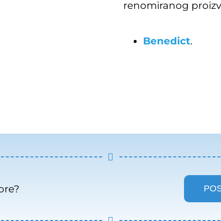
renomiranog proizv
Benedict
.
ore?
POS