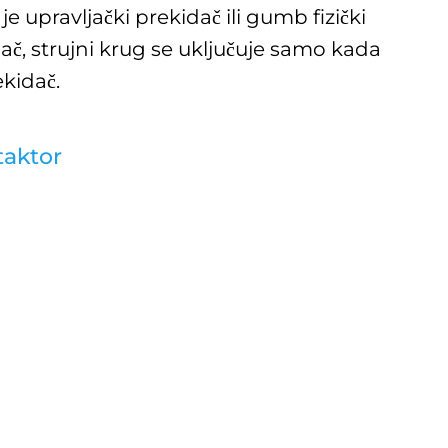
e upravljački prekidač ili gumb fizički
ač, strujni krug se uključuje samo kada
ekidač.
taktor