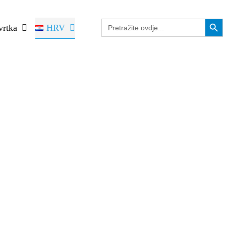
Search Button
Search
vrtka
HRV
for: