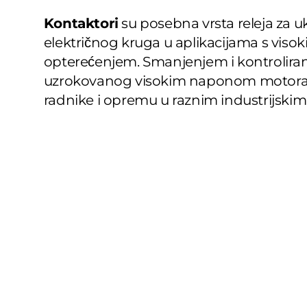
Kontaktori
su posebna vrsta releja za uklj
električnog kruga u aplikacijama s viso
opterećenjem. Smanjenjem i kontroliran
uzrokovanog visokim naponom motora, 
radnike i opremu u raznim industrijski