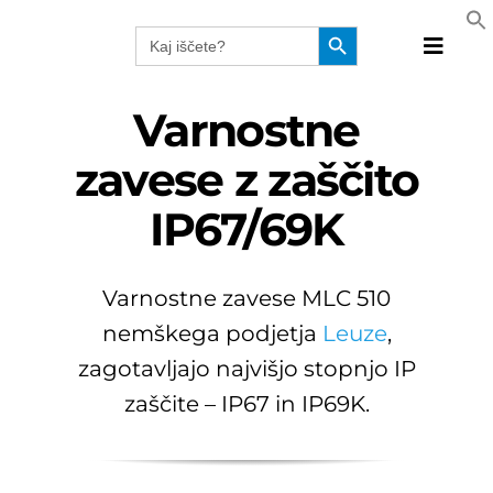
Skip
Search Button
Search
to
for:
Toggle
content
Naviga
Produkt
Varnostne
Tehnolo
zavese z zaščito
Proizvaj
IP67/69K
Rešitve
Katalog
Webinar
Varnostne zavese MLC 510
Podjetj
nemškega podjetja
Leuze
,
SLO
zagotavljajo najvišjo stopnjo IP
zaščite – IP67 in IP69K.