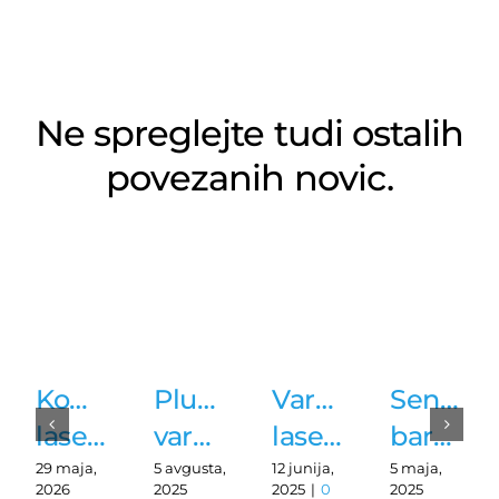
Ne spreglejte tudi ostalih
povezanih novic.
Kompaktni
Plug&Safe
Varnostni
Senzorji
laserski
varnostni
laserski
barve
senzor
radarski
skener
CRT
29 maja,
5 avgusta,
12 junija,
5 maja,
2026
2025
2025
|
0
2025