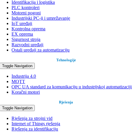
Identifikacija i logistika
PLC kontroleri
Motorni pogoni
Industrijski PC-ji i umrežavanje
IoT uređaji
Kontrolna oprema
EX oprema
Sigurnost stroja
Razvodni uređaji
Ostali uređaji za automatizaciju
Tehnologije
Toggle Navigation
Industrija 4.0
MQTT
OPC UA standard za komunikaciju u industrijskoj automatizaciji
Koračni motori
Rješenja
Toggle Navigation
Rješenja za strojni vid
Internet of Things rješenja
Rješenja za identifikaciju