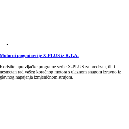
Motorni pogoni serije X-PLUS iz R.T.A.
Koristite upravljačke programe serije X-PLUS za precizan, tih i
nesmetan rad vašeg koračnog motora s ulaznom snagom izravno iz
glavnog napajanja izmjeničnom strujom.