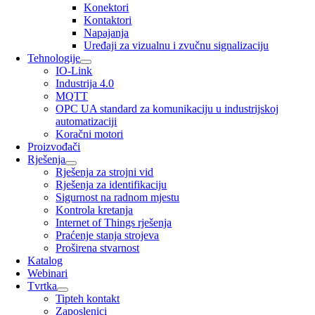
Konektori
Kontaktori
Napajanja
Uređaji za vizualnu i zvučnu signalizaciju
Tehnologije
IO-Link
Industrija 4.0
MQTT
OPC UA standard za komunikaciju u industrijskoj
automatizaciji
Koračni motori
Proizvođači
Rješenja
Rješenja za strojni vid
Rješenja za identifikaciju
Sigurnost na radnom mjestu
Kontrola kretanja
Internet of Things rješenja
Praćenje stanja strojeva
Proširena stvarnost
Katalog
Webinari
Tvrtka
Tipteh kontakt
Zaposlenici