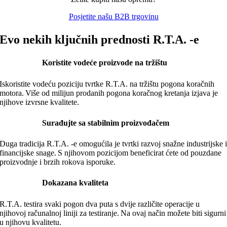
Posjetite našu B2B trgovinu
Evo nekih ključnih prednosti R
.
T
.
A
.
-e
Koristite vodeće proizvode na tržištu
Iskoristite vodeću poziciju tvrtke R.T.A. na tržištu pogona koračnih
motora. Više od milijun prodanih pogona koračnog kretanja izjava je
njihove izvrsne kvalitete.
Surađujte sa stabilnim proizvođačem
Duga tradicija R
.
T
.
A
.
-e omogućila je tvrtki razvoj snažne industrijske 
financijske snage. S njihovom pozicijom
beneficirat ćete
od pouzdane
proizvodnje i brzih rokova isporuke.
Dokazana kvaliteta
R.T.A. testira svaki pogon dva puta s dvije različite operacije u
njihovoj računalnoj liniji za testiranje. Na ovaj način možete biti sigurni
u njihovu kvalitetu.