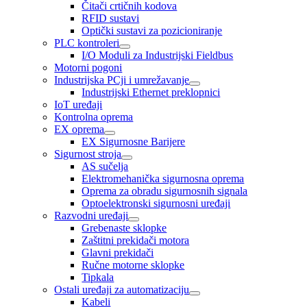
Čitači crtičnih kodova
RFID sustavi
Optički sustavi za pozicioniranje
PLC kontroleri
I/O Moduli za Industrijski Fieldbus
Motorni pogoni
Industrijska PCji i umrežavanje
Industrijski Ethernet preklopnici
IoT uređaji
Kontrolna oprema
EX oprema
EX Sigurnosne Barijere
Sigurnost stroja
AS sučelja
Elektromehanička sigurnosna oprema
Oprema za obradu sigurnosnih signala
Optoelektronski sigurnosni uređaji
Razvodni uređaji
Grebenaste sklopke
Zaštitni prekidači motora
Glavni prekidači
Ručne motorne sklopke
Tipkala
Ostali uređaji za automatizaciju
Kabeli