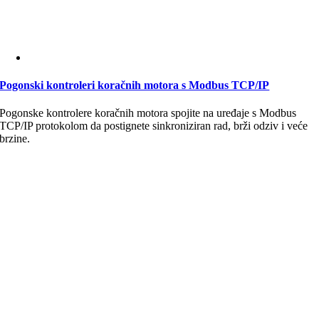
Pogonski kontroleri koračnih motora s Modbus TCP/IP
Pogonske kontrolere koračnih motora spojite na uređaje s Modbus
TCP/IP protokolom da postignete sinkroniziran rad, brži odziv i veće
brzine.