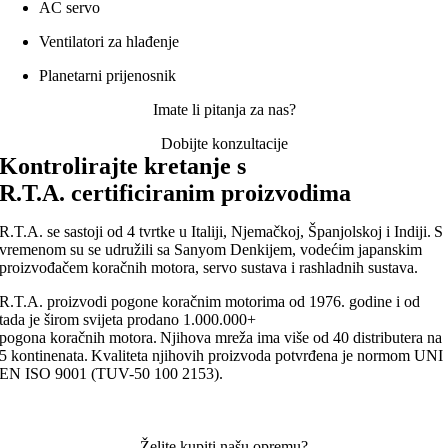
AC
servo
Ventilatori za hlađenje
Planetarni prijenosnik
Imate li pitanja za nas?
Dobijte konzultacije
Kontrolirajte kretanje s
R
.
T
.
A
.
certificiranim proizvodima
R.T.A. se sastoji od 4 tvrtke u Italiji, Njemačkoj, Španjolskoj i Indiji. S
vremenom su se udružili sa Sanyom Denkijem, vodećim japanskim
proizvođačem koračnih motora, servo sustava i rashladnih sustava.
R.T.A. proizvodi pogone koračnim motorima od 1976. godine i od
tada je širom svijeta prodano 1.000.000+
pogona koračnih motora. Njihova mreža ima više od 40 distributera na
5 kontinenata. Kvaliteta njihovih proizvoda potvrđena je normom UNI
EN ISO 9001 (TUV-50 100 2153).
Želite kupiti našu opremu?