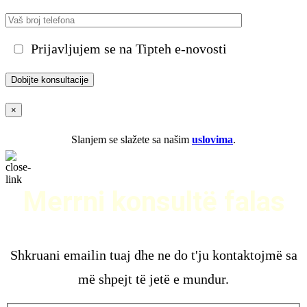
Prijavljujem se na Tipteh e-novosti
×
Slanjem se slažete sa našim
uslovima
.
Merrni konsultë falas
Shkruani emailin tuaj dhe ne do t'ju kontaktojmë sa
më shpejt të jetë e mundur.