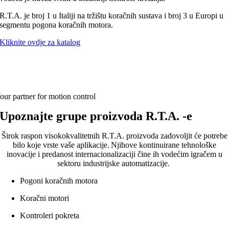
R.T.A. je broj 1 u Italiji na tržištu koračnih sustava i broj 3 u Europi u
segmentu pogona koračnih motora.
Kliknite ovdje za katalog
our partner for motion control
Upoznajte grupe proizvoda R
.
T
.
A
. -e
Širok raspon visokokvalitetnih R
.
T
.
A
.
proizvoda zadovoljit će potrebe
bilo koje vrste vaše aplikacije. Njihove kontinuirane tehnološke
inovacije i predanost internacionalizaciji čine ih vodećim igračem u
sektoru industrijske automatizacije.
Pogoni
koračnih
motora
Koračni
motori
Kontroleri pokreta