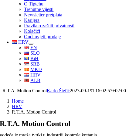
O Tiptehu
Trenutne vijesti
Newsletter pretplata
Karijera
Pravila o zaštiti privatnosti
Kolačići
Opći uvjeti prodaje
HRV
EN
SLO
BiH
SRB
MKD
HRV
ALB
R.T.A. Motion Control
Karlo Štefić
2023-09-19T16:02:57+02:00
Home
HRV
R.T.A. Motion Control
R.T.A. Motion Control
vodeća je mreža tvrtki u industriji kontrole kretanja.