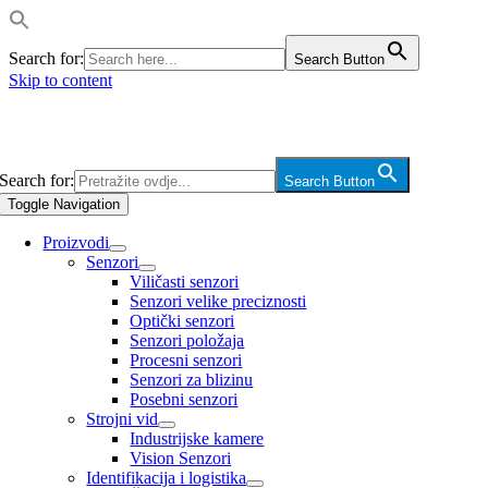
Search for:
Search Button
Skip to content
Search for:
Search Button
Toggle Navigation
Proizvodi
Senzori
Viličasti senzori
Senzori velike preciznosti
Optički senzori
Senzori položaja
Procesni senzori
Senzori za blizinu
Posebni senzori
Strojni vid
Industrijske kamere
Vision Senzori
Identifikacija i logistika