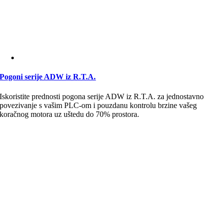
Pogoni serije ADW iz R.T.A.
Iskoristite prednosti pogona serije ADW iz R.T.A. za jednostavno
povezivanje s vašim PLC-om i pouzdanu kontrolu brzine vašeg
koračnog motora uz uštedu do 70% prostora.