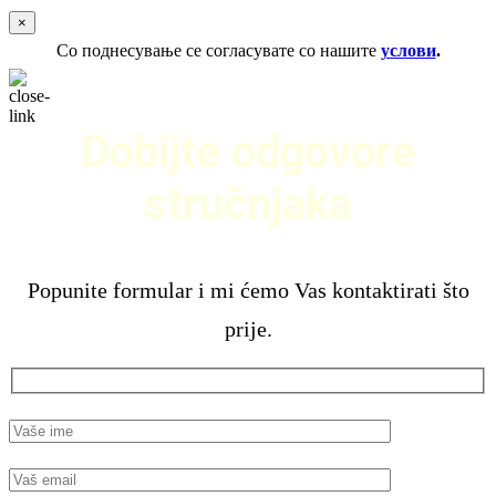
×
Со поднесување се согласувате со нашите
услови
.
Dobijte odgovore
stručnjaka
Popunite formular i mi ćemo Vas kontaktirati što
prije.