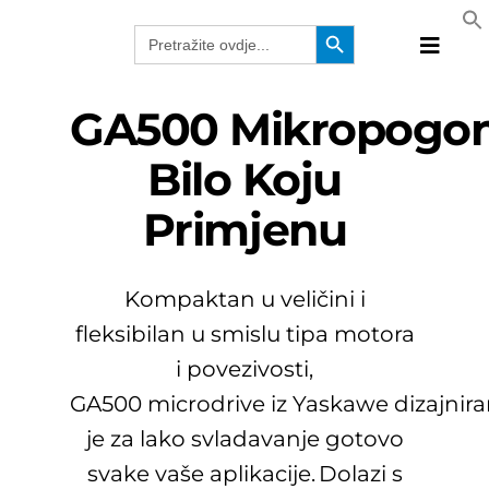
Skip
Search Button
Search
to
for:
Toggle
content
Naviga
Proizvo
GA500
M
I
K
Ro
Pogo
Tehnolo
Bilo Koju
Proizvo
Primjenu
Rješenj
Katalog
Webina
Kompaktan u veličini i
Tvrtka
fleksibilan u smislu tipa motora
HRV
i
povezivosti
,
GA500
microdrive
iz
Yaskawe
dizajnir
je za lako svladavanje gotovo
svake vaše aplikacije. Dolazi s