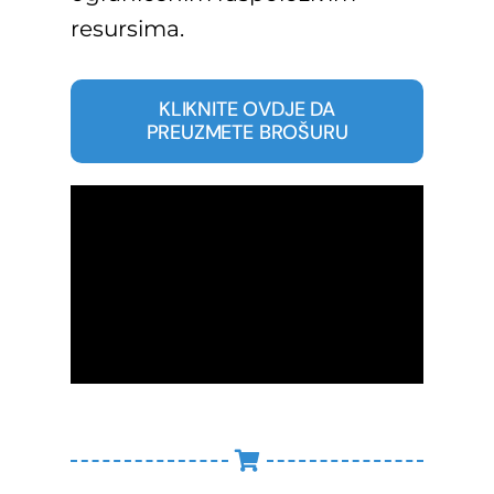
resursima.
KLIKNITE OVDJE DA
PREUZMETE BROŠURU