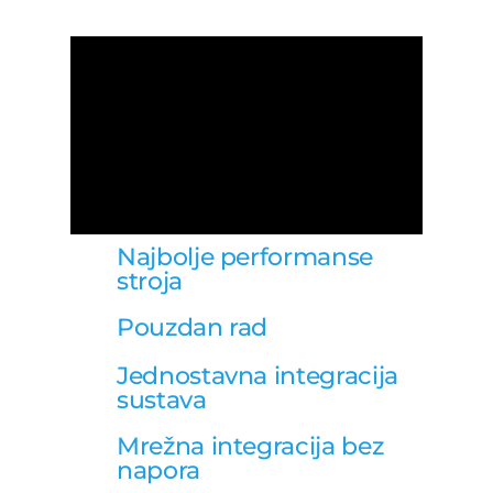
Najbolje performanse
stroja
Pouzdan rad
Jednostavna integracija
sustava
Mrežna integracija bez
napora