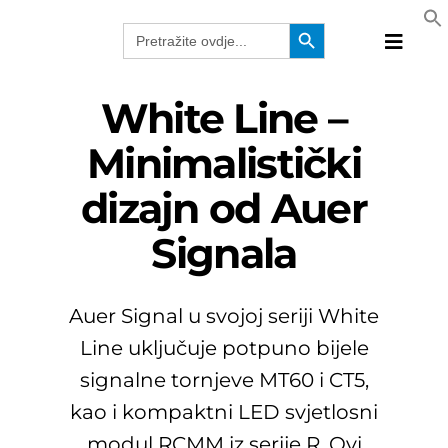
Skip
Search Button
Search
to
for:
Toggle
content
Naviga
Proizvo
White Line –
Tehnolo
Minimalistički
Proizvo
dizajn od Auer
Rješenj
Katalog
Signala
Webina
Tvrtka
Auer Signal u svojoj seriji White
HRV
Line uključuje potpuno bijele
signalne tornjeve MT60 i CT5,
kao i kompaktni LED svjetlosni
modul RCMM iz serije R. Ovi