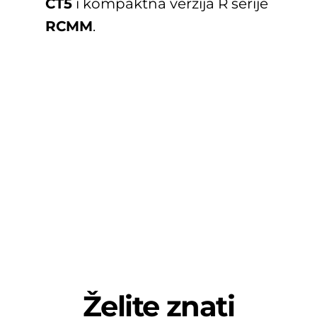
CT5
i kompaktna verzija R serije
RCMM
.
Želite znati