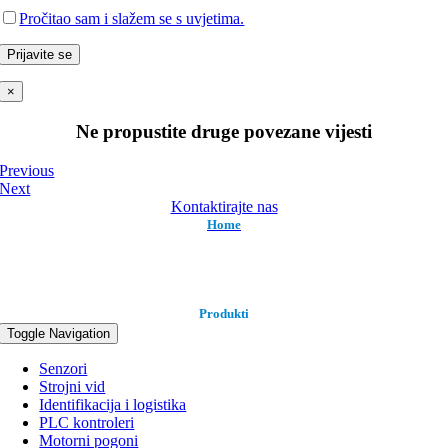
Pročitao sam i slažem se s uvjetima.
×
Ne propustite druge povezane vijesti
Previous
Next
Kontaktirajte nas
Home
Produkti
Toggle Navigation
Senzori
Strojni vid
Identifikacija i logistika
PLC kontroleri
Motorni pogoni