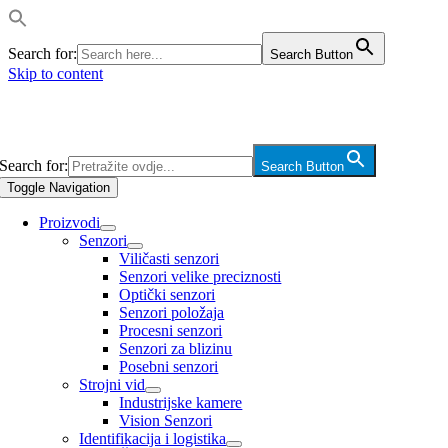
Search for:
Search Button
Skip to content
Search for:
Search Button
Toggle Navigation
Proizvodi
Senzori
Viličasti senzori
Senzori velike preciznosti
Optički senzori
Senzori položaja
Procesni senzori
Senzori za blizinu
Posebni senzori
Strojni vid
Industrijske kamere
Vision Senzori
Identifikacija i logistika