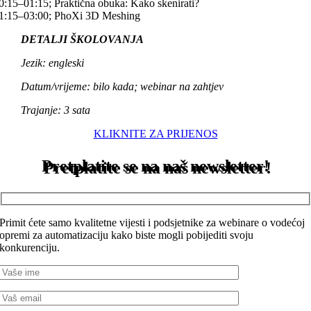
0:15–01:15; Praktična obuka: Kako skenirati?
1:15–03:00; PhoXi 3D Meshing
DETALJI ŠKOLOVANJA
Jezik: engleski
Datum/vrijeme:
bilo kada; webinar na zahtjev
Trajanje: 3 sata
KLIKNITE ZA PRIJENOS
Pretplatite se na naš newsletter!
Primit ćete samo kvalitetne vijesti i podsjetnike za webinare o vodećoj
opremi za automatizaciju kako biste mogli pobijediti svoju
konkurenciju.