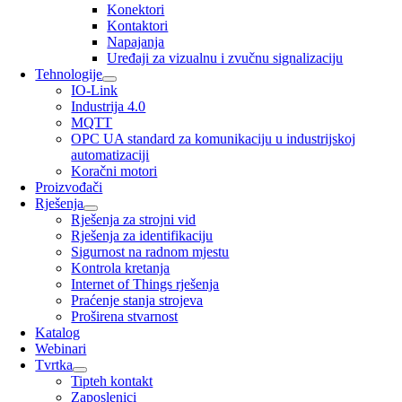
Konektori
Kontaktori
Napajanja
Uređaji za vizualnu i zvučnu signalizaciju
Tehnologije
IO-Link
Industrija 4.0
MQTT
OPC UA standard za komunikaciju u industrijskoj
automatizaciji
Koračni motori
Proizvođači
Rješenja
Rješenja za strojni vid
Rješenja za identifikaciju
Sigurnost na radnom mjestu
Kontrola kretanja
Internet of Things rješenja
Praćenje stanja strojeva
Proširena stvarnost
Katalog
Webinari
Tvrtka
Tipteh kontakt
Zaposlenici