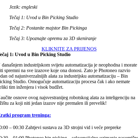
Jezik: engleski
Tečaj 1: Uvod u Bin Picking Studio
Tečaj 2: Postanite majstor Bin Pickinga
Tečaj 3: Upoznajte opremu za 3D skeniranje
KLIKNITE ZA PRIJENOS
ečaj 1: Uvod u Bin Picking Studio
 današnjem industrijskom svijetu automatizacija je neophodna i morate
iti spremni na sve izazove koje ona donosi. Zato je Photoneo razvio
edan od najuniverzalnijih alata za industrijsku automatizaciju – Bin
icking Studio. Omogućuje automatizaciju procesa čak i ako nemate
eliki tim inženjera i visok budžet.
aučite osnove ovog najsvestranijeg robotskog alata za inteligenciju na
ržištu za koji niti jedan izazov nije premalen ili prevelik!
ratki program treninga:
0:00 – 00:30 Zahtjevi sustava za 3D strojni vid i veće prepreke
0:30 – 01:00 Photoneo bin picking – sekvencijalno uzimanje nasumičn