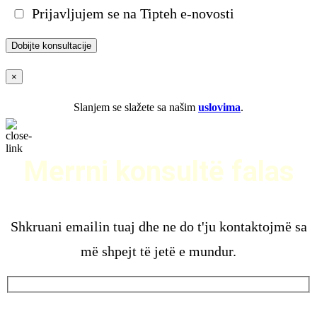
Prijavljujem se na Tipteh e-novosti
×
Slanjem se slažete sa našim
uslovima
.
Merrni konsultë falas
Shkruani emailin tuaj dhe ne do t'ju kontaktojmë sa
më shpejt të jetë e mundur.