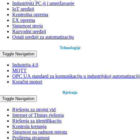
Industrijski PC-ji i umrežavanje
IoT uređaji
Kontrolna oprema
EX oprema
Sigurnost stroja
Razvodni uređaji
Ostali uređaji za automatizaciju
Tehnologije
Toggle Navigation
Industrija 4.0
MQTT
OPC UA standard za komunikaciju u industrijskoj automatizaciji
Koračni motori
Rješenja
Toggle Navigation
Rješenja za strojni vid
Internet of Things rješenja
Rješenja za identifikaciju
Kontrola kretanja
Sigurnost na radnom mjestu
Proširena stvarnost