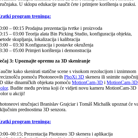
tručnjaka. U sklopu edukacije naučit ćete i primjere korištenja u praksi.
ratki program treninga:
0:00 – 00:15 Prodajna prezentacija tvrtke i proizvoda
0:15 – 03:00 Teorija alata Bin Picking Studio, konfiguracija objekta,
etode skupljanja, lokalizacija i kalibracija
3:00 – 03:30 Konfiguracija i postavke okruženja
3:30 – 05:00 Primjeri korištenja i demonstracija
ečaj 3: Upoznajte opremu za 3D skeniranje
aučite kako skenirati statične scene s visokom rezolucijom i iznimnom
reciznošću pomoću Photoneovih
PhoXi 3D
skenera ili snimite najtočni
D slike dinamičkih objekata pomoću
MotionCam-3D
i
MotionCam-3D
olor
. Budite među prvima koji će vidjeti novu kameru MotionCam-3D
olor u akciji!
hotoneovi stručnjaci Branislav Grajciar i Tomáš Michalík upoznat će v
 ključnim prednostima 3D senzora.
ratki program treninga:
0:00–00:15; Prezentacija Photoneo 3D skenera i aplikacija