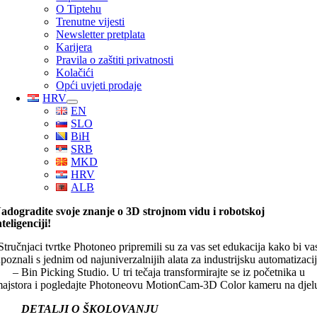
O Tiptehu
Trenutne vijesti
Newsletter pretplata
Karijera
Pravila o zaštiti privatnosti
Kolačići
Opći uvjeti prodaje
HRV
EN
SLO
BiH
SRB
MKD
HRV
ALB
adogradite svoje znanje o 3D strojnom vidu i robotskoj
nteligenciji!
Stručnjaci tvrtke Photoneo pripremili su za vas set edukacija kako bi va
poznali s jednim od najuniverzalnijih alata za industrijsku automatizaci
– Bin Picking Studio. U tri tečaja transformirajte se iz početnika u
ajstora i pogledajte Photoneovu MotionCam-3D Color kameru na djel
DETALJI O ŠKOLOVANJU