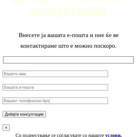
консултација
Внесете ја вашата е-пошта и ние ќе ве
контактираме што е можно поскоро.
×
Со поднесување се согласувате со нашите
услови
.