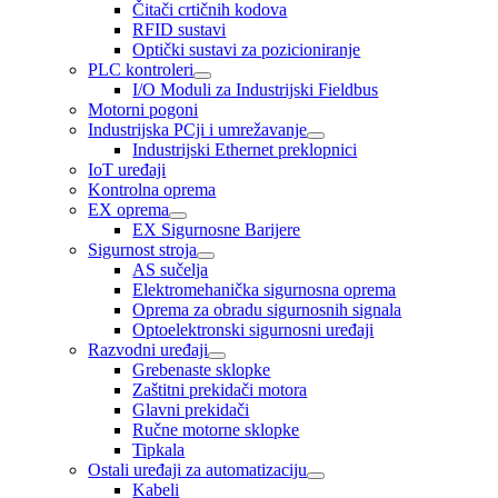
Čitači crtičnih kodova
RFID sustavi
Optički sustavi za pozicioniranje
PLC kontroleri
I/O Moduli za Industrijski Fieldbus
Motorni pogoni
Industrijska PCji i umrežavanje
Industrijski Ethernet preklopnici
IoT uređaji
Kontrolna oprema
EX oprema
EX Sigurnosne Barijere
Sigurnost stroja
AS sučelja
Elektromehanička sigurnosna oprema
Oprema za obradu sigurnosnih signala
Optoelektronski sigurnosni uređaji
Razvodni uređaji
Grebenaste sklopke
Zaštitni prekidači motora
Glavni prekidači
Ručne motorne sklopke
Tipkala
Ostali uređaji za automatizaciju
Kabeli