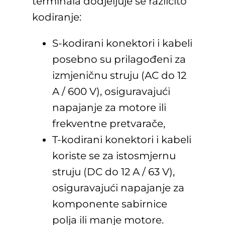
terminala dodjeljuje se različito
kodiranje:
S-kodirani konektori i kabeli
posebno su prilagođeni za
izmjeničnu struju (AC do 12
A / 600 V), osiguravajući
napajanje za motore ili
frekventne pretvarače,
T-kodirani konektori i kabeli
koriste se za istosmjernu
struju (DC do 12 A / 63 V),
osiguravajući napajanje za
komponente sabirnice
polja ili manje motore.