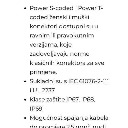
Power S-coded i Power T-
coded ženski i muški
konektori dostupni su u
ravnim ili pravokutnim
verzijama, koje
zadovoljavaju norme
klasičnih konektora za sve
primjene.
Sukladni su s IEC 61076-2-111
i UL 2237
Klase zaštite IP67, IP68,
IP69
Mogućnost spajanja kabela
do promjera 2,5 mm², nudi