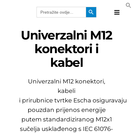
Skip
Search Button
Search
to
for:
Toggle
content
Naviga
Proizvo
Univerzalni M12
Tehnolo
konektori i
Proizvo
kabel
Rješenj
Katalog
Webina
Univerzalni M12 konektori,
Tvrtka
kabeli
HRV
i
prirubnice
tvrtke
Escha
osiguravaju
pouzdan prijenos energije
putem standardiziranog M12x1
sučelja usklađenog s IEC 61076-